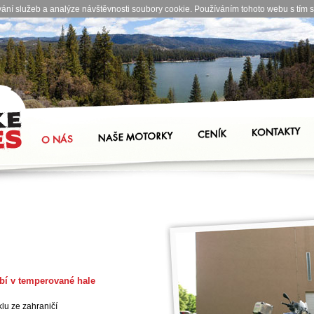
ání služeb a analýze návštěvnosti soubory cookie. Používáním tohoto webu s tím s
bí v temperované hale
klu ze zahraničí