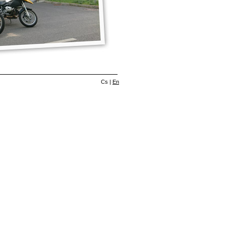
Cs
|
En